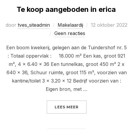
Te koop aangeboden in erica
Geplaatst
door
tves_siteadmin
Makelaardij
12 oktober 2022
op
Geen reacties
Een boom kwekerij, gelegen aan de Tuindershof nr. 5
: Totaal oppervlak : 18.000 m² Een kas, groot 921
m², 4 x 6.40 x 36 Een tunnelkas, groot 450 m² 2 x
640 x 36, Schuur ruimte, groot 115 m², voorzien van
kantine/toilet 3 x 3.20 x 12 Bedrijf voorzien van :
Eigen bron, met …
“TE KOOP AANGEBODEN 
LEES MEER