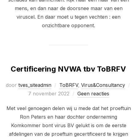
mens, en dan naar de doorsnee maar van een
viruscel. En daar moet u tegen vechten : een
onzichtbare opponent.
Certificering NVWA tbv ToBRFV
door
tves_siteadmin
ToBRFV
,
Virus&Consultancy
Geplaatst
7 november 2022
Geen reacties
op
Met veel genoegen delen wij u mede dat het proeftuin
Ron Peters en haar dochter onderneming
Komkommer bont virus BV gelukt is om de eerste
afdelingen van de proeftuin gecertificeerd te krijgen