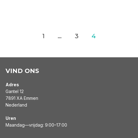
Berichten
1
…
3
4
paginering
VIND ONS
Adres
Gantel 12
7891 XA Emmen
Nederland
Uren
Maandag—vrijdag: 9:00–17:00