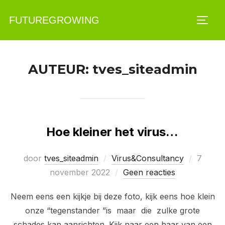
Ga
FUTUREGROWING
naar
TOGG
de
inhoud
AUTEUR:
tves_siteadmin
Hoe kleiner het virus…
Geplaat
door
tves_siteadmin
Virus&Consultancy
7
op
november 2022
Geen reacties
Neem eens een kijkje bij deze foto, kijk eens hoe klein
onze “tegenstander ”is maar die zulke grote
schades kan aanrichten. Kijk naar een haar van een