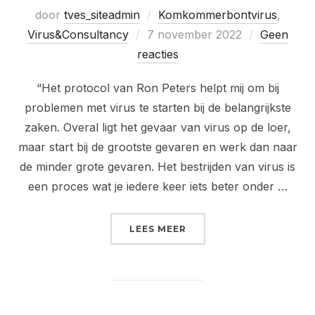
door
tves_siteadmin
Komkommerbontvirus
,
Geplaatst
Virus&Consultancy
7 november 2022
Geen
op
reacties
“Het protocol van Ron Peters helpt mij om bij
problemen met virus te starten bij de belangrijkste
zaken. Overal ligt het gevaar van virus op de loer,
maar start bij de grootste gevaren en werk dan naar
de minder grote gevaren. Het bestrijden van virus is
een proces wat je iedere keer iets beter onder …
“KEES HENDRIKS, QCUM
LEES MEER