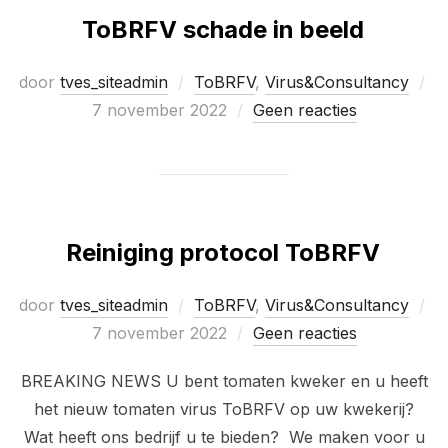
ToBRFV schade in beeld
door
tves_siteadmin
ToBRFV
,
Virus&Consultancy
Geplaatst
7 november 2022
Geen reacties
op
Reiniging protocol ToBRFV
door
tves_siteadmin
ToBRFV
,
Virus&Consultancy
Geplaatst
7 november 2022
Geen reacties
op
BREAKING NEWS U bent tomaten kweker en u heeft
het nieuw tomaten virus ToBRFV op uw kwekerij?
Wat heeft ons bedrijf u te bieden? We maken voor u