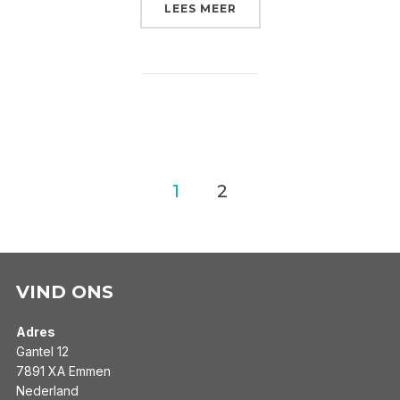
“VIRUS, MUSSEN EN HE
LEES MEER
Berichten
1
2
paginering
VIND ONS
Adres
Gantel 12
7891 XA Emmen
Nederland