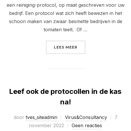
een reiniging-protocol, op maat geschreven voor uw
bedrijf. Een protocol wat zich heeft bewezen in het
schoon maken van zwaar besmette bedrijven in de
tomaten teelt. Of …
“REINIGING PROTOCOL 
LEES MEER
Leef ook de protocollen in de kas
na!
Geplaat
door
tves_siteadmin
Virus&Consultancy
7
op
november 2022
Geen reacties