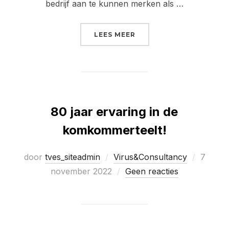
bedrijf aan te kunnen merken als …
“WATER HERGEBRUIK”
LEES MEER
80 jaar ervaring in de
komkommerteelt!
Geplaat
door
tves_siteadmin
Virus&Consultancy
7
op
november 2022
Geen reacties