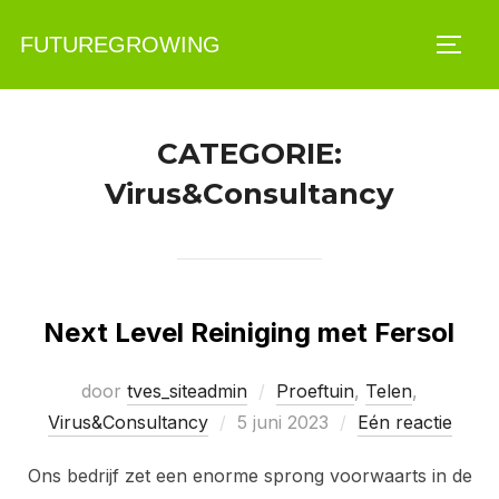
Ga
FUTUREGROWING
naar
TOGG
de
inhoud
CATEGORIE:
Virus&Consultancy
Next Level Reiniging met Fersol
door
tves_siteadmin
Proeftuin
,
Telen
,
Geplaatst
Virus&Consultancy
5 juni 2023
Eén reactie
op
Ons bedrijf zet een enorme sprong voorwaarts in de