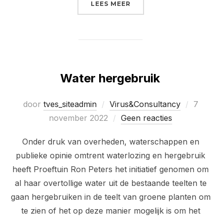
“KOMKOMMER KWEKERS 
LEES MEER
Water hergebruik
Geplaat
door
tves_siteadmin
Virus&Consultancy
7
op
november 2022
Geen reacties
Onder druk van overheden, waterschappen en
publieke opinie omtrent waterlozing en hergebruik
heeft Proeftuin Ron Peters het initiatief genomen om
al haar overtollige water uit de bestaande teelten te
gaan hergebruiken in de teelt van groene planten om
te zien of het op deze manier mogelijk is om het