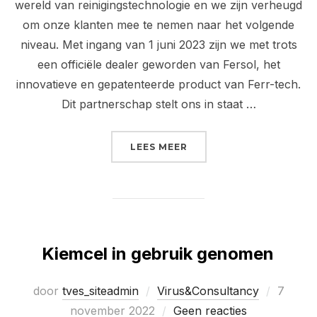
wereld van reinigingstechnologie en we zijn verheugd
om onze klanten mee te nemen naar het volgende
niveau. Met ingang van 1 juni 2023 zijn we met trots
een officiële dealer geworden van Fersol, het
innovatieve en gepatenteerde product van Ferr-tech.
Dit partnerschap stelt ons in staat …
“NEXT LEVEL REINIGING
LEES MEER
Kiemcel in gebruik genomen
Geplaat
door
tves_siteadmin
Virus&Consultancy
7
op
november 2022
Geen reacties