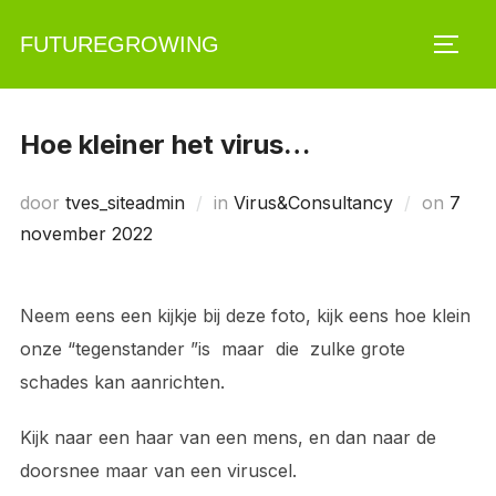
Ga
FUTUREGROWING
naar
TOGG
de
inhoud
Hoe kleiner het virus…
Gepla
door
tves_siteadmin
in
Virus&Consultancy
on
7
op
november 2022
Neem eens een kijkje bij deze foto, kijk eens hoe klein
onze “tegenstander ”is maar die zulke grote
schades kan aanrichten.
Kijk naar een haar van een mens, en dan naar de
doorsnee maar van een viruscel.